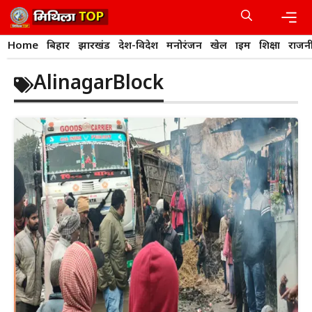
Skip
to
content
Men
Home
बिहार
झारखंड
देश-विदेश
मनोरंजन
खेल
क्राइम
शिक्षा
राजन
AlinagarBlock