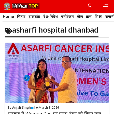
Skip
to
content
Men
Home
बिहार
झारखंड
देश-विदेश
मनोरंजन
खेल
क्राइम
शिक्षा
राजन
asharfi hospital dhanbad
By
Anjali Singh
|
March 9, 2026