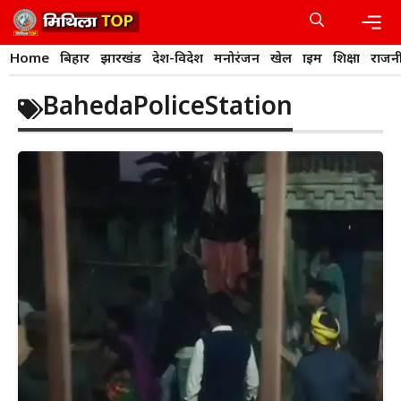
Skip
to
content
Men
Home
बिहार
झारखंड
देश-विदेश
मनोरंजन
खेल
क्राइम
शिक्षा
राजन
BahedaPoliceStation