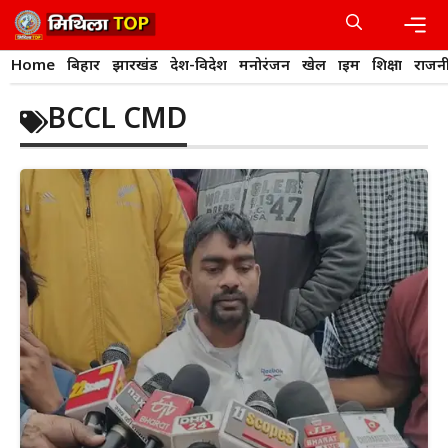
Skip
to
content
Men
Home
बिहार
झारखंड
देश-विदेश
मनोरंजन
खेल
क्राइम
शिक्षा
राजन
BCCL CMD