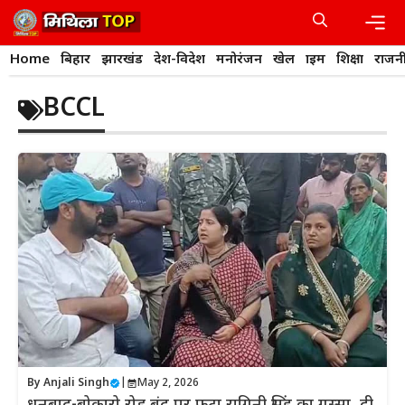
Skip
to
content
Men
Home
बिहार
झारखंड
देश-विदेश
मनोरंजन
खेल
क्राइम
शिक्षा
राजन
BCCL
By
Anjali Singh
|
May 2, 2026