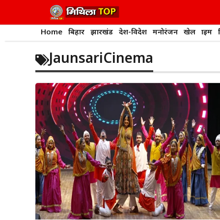
Skip
to
content
Home
बिहार
झारखंड
देश-विदेश
मनोरंजन
खेल
क्राइम
JaunsariCinema