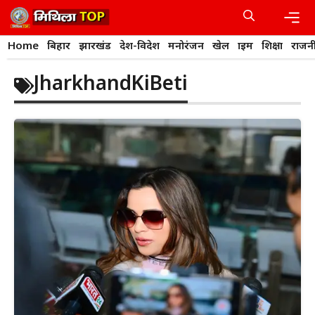
Skip
to
content
Men
Home
बिहार
झारखंड
देश-विदेश
मनोरंजन
खेल
क्राइम
शिक्षा
राजन
JharkhandKiBeti