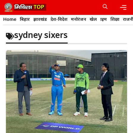
Skip
to
content
Men
Home
बिहार
झारखंड
देश-विदेश
मनोरंजन
खेल
क्राइम
शिक्षा
राजन
sydney sixers