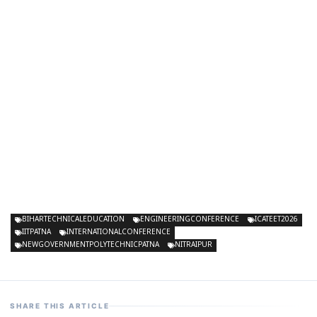
BIHARTECHNICALEDUCATION
ENGINEERINGCONFERENCE
ICATEET2026
IITPATNA
INTERNATIONALCONFERENCE
NEWGOVERNMENTPOLYTECHNICPATNA
NITRAIPUR
SHARE THIS ARTICLE