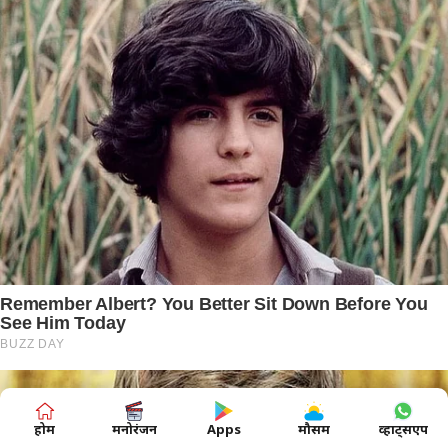
होम
मनोरंजन
Apps
मौसम
व्हाट्सएप