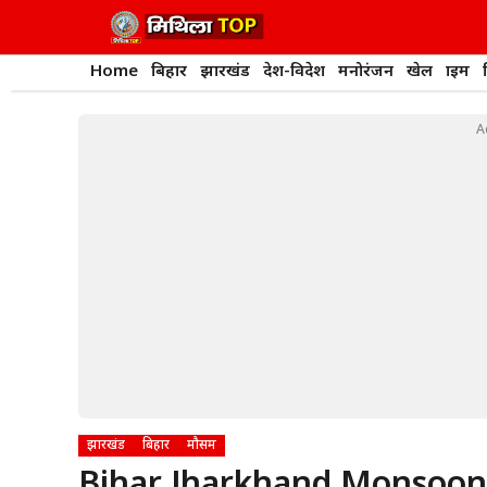
Skip
to
content
Home
बिहार
झारखंड
देश-विदेश
मनोरंजन
खेल
क्राइम
A
झारखंड
बिहार
मौसम
Bihar Jharkhand Monsoon U