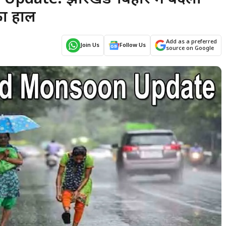
का हाल
Add as a preferred
Join Us
Follow Us
source on Google