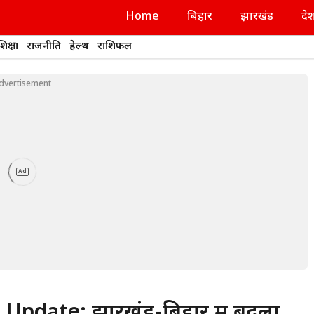
Home
बिहार
झारखंड
दे
शिक्षा
राजनीति
हेल्थ
राशिफल
dvertisement
Ad
pdate: झारखंड-बिहार में बदला