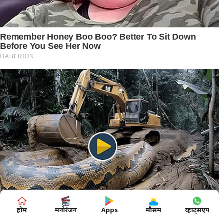
होम
मनोरंजन
Apps
मौसम
व्हाट्सएप