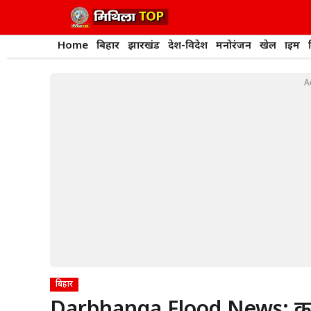
Skip
to
content
Home
बिहार
झारखंड
देश-विदेश
मनोरंजन
खेल
क्राइम
A
बिहार
Darbhanga Flood News: कमला 