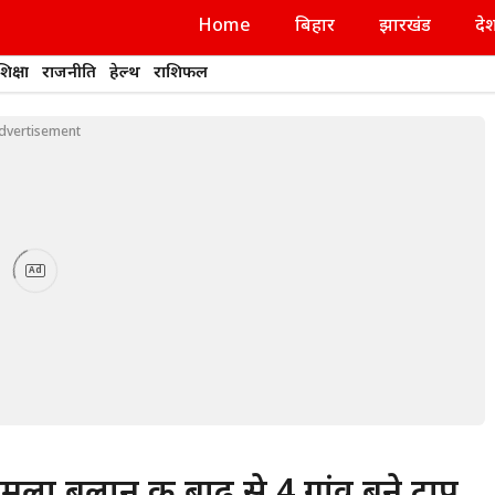
Home
बिहार
झारखंड
दे
शिक्षा
राजनीति
हेल्थ
राशिफल
dvertisement
Ad
बलान की बाढ़ से 4 गांव बने टापू