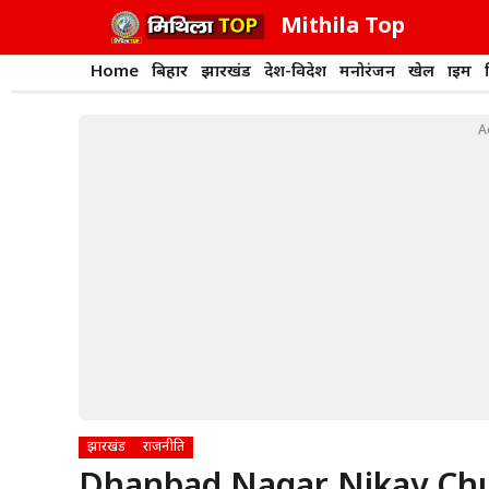
Skip
Mithila Top
to
content
Home
बिहार
झारखंड
देश-विदेश
मनोरंजन
खेल
क्राइम
A
झारखंड
राजनीति
Dhanbad Nagar Nikay Chunav: 