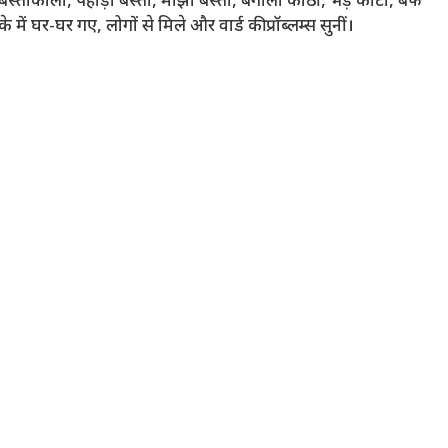
 बस्ताकोला, पहाड़ी बस्ती, मांझी बस्ती, बंगाली कोठी, भेड़ कांटा, बर्फ
 घर-घर गए, लोगों से मिले और वार्ड की प्रॉब्लम्स सुनीं।