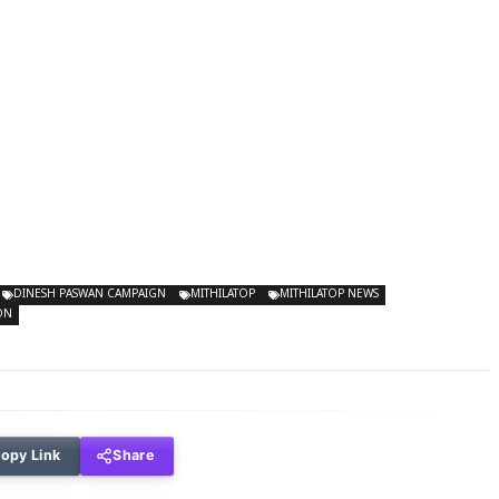
DINESH PASWAN CAMPAIGN
MITHILATOP
MITHILATOP NEWS
ON
opy Link
Share