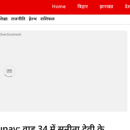
Home
बिहार
झारखंड
दे
शिक्षा
राजनीति
हेल्थ
राशिफल
dvertisement
Ad
वार्ड 34 में सुनीता देवी के