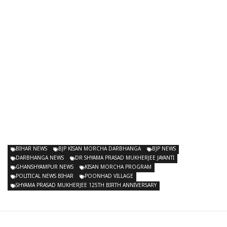
BIHAR NEWS
BJP KISAN MORCHA DARBHANGA
BJP NEWS
DARBHANGA NEWS
DR SHYAMA PRASAD MUKHERJEE JAYANTI
GHANSHYAMPUR NEWS
KISAN MORCHA PROGRAM
POLITICAL NEWS BIHAR
POONHAD VILLAGE
SHYAMA PRASAD MUKHERJEE 125TH BIRTH ANNIVERSARY