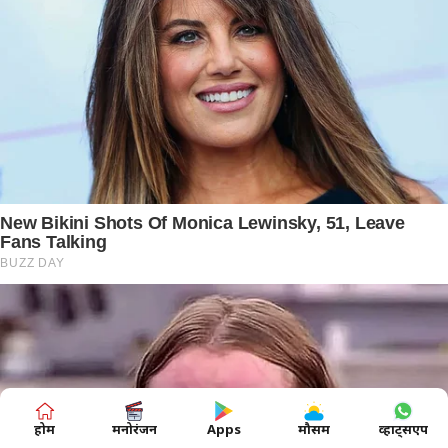
होम
मनोरंजन
Apps
मौसम
व्हाट्सएप