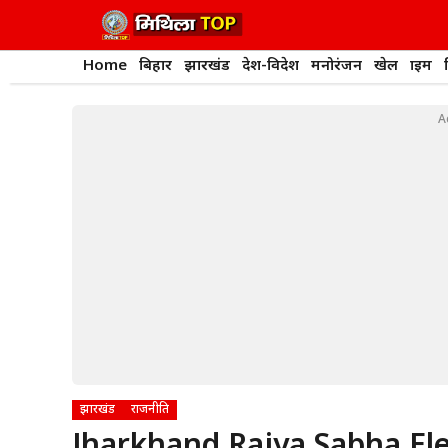
Skip
to
content
Home
बिहार
झारखंड
देश-विदेश
मनोरंजन
खेल
क्राइम
A
झारखंड
राजनीति
Jharkhand Rajya Sabha Elect