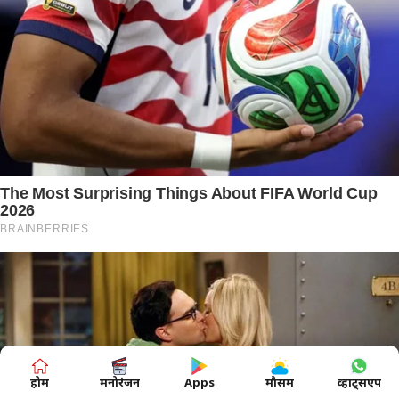
होम
मनोरंजन
Apps
मौसम
व्हाट्सएप