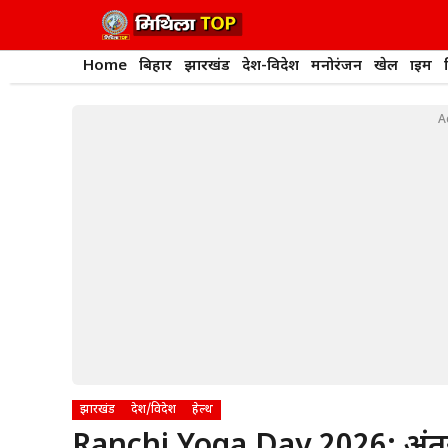
Skip
to
content
Home
बिहार
झारखंड
देश-विदेश
मनोरंजन
खेल
क्राइम
A
झारखंड
देश/विदेश
हेल्थ
Ranchi Yoga Day 2026: अंतरराष्