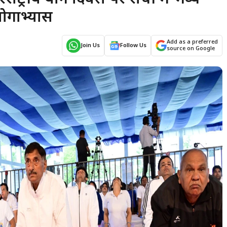
योगाभ्यास
Add as a preferred
Join Us
Follow Us
source on Google