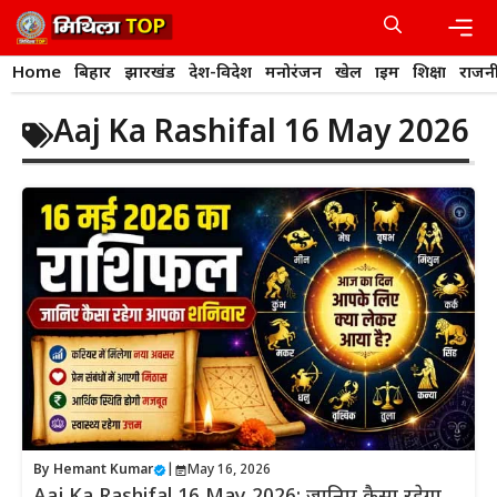
Skip
to
content
Men
Home
बिहार
झारखंड
देश-विदेश
मनोरंजन
खेल
क्राइम
शिक्षा
राजन
Aaj Ka Rashifal 16 May 2026
By
Hemant Kumar
|
May 16, 2026