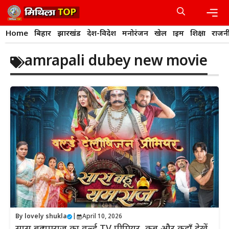
Skip
to
content
Men
Home
बिहार
झारखंड
देश-विदेश
मनोरंजन
खेल
क्राइम
शिक्षा
राजन
amrapali dubey new movie
By
lovely shukla
|
April 10, 2026