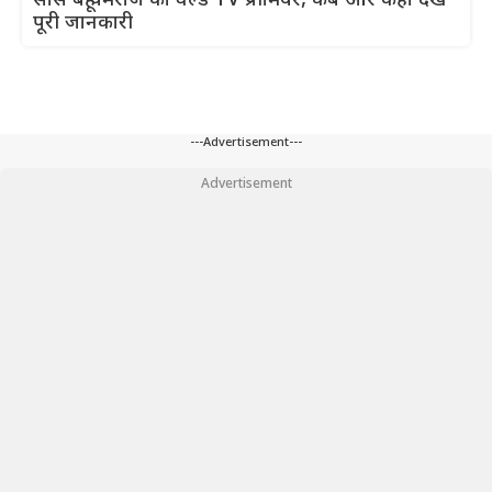
सास बहू यमराज का वर्ल्ड TV प्रीमियर, कब और कहाँ देखें
पूरी जानकारी
---Advertisement---
Advertisement