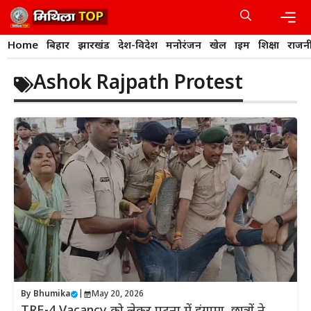
Skip
to
content
Men
Home
बिहार
झारखंड
देश-विदेश
मनोरंजन
खेल
क्राइम
शिक्षा
राजन
Ashok Rajpath Protest
By
Bhumika
|
May 20, 2026