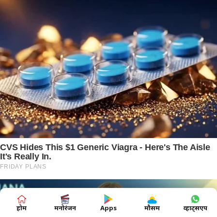
होम
मनोरंजन
Apps
मौसम
व्हाट्सएप