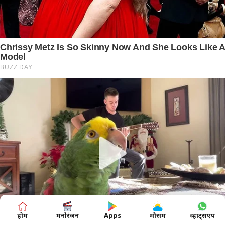
होम
मनोरंजन
Apps
मौसम
व्हाट्सएप