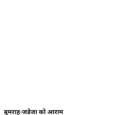
बुमराह-जडेजा को आराम