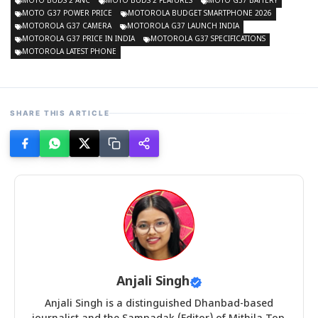
MOTO BUDS 2 ANC
MOTO BUDS 2 FEATURES
MOTO G37 BATTERY
MOTO G37 POWER PRICE
MOTOROLA BUDGET SMARTPHONE 2026
MOTOROLA G37 CAMERA
MOTOROLA G37 LAUNCH INDIA
MOTOROLA G37 PRICE IN INDIA
MOTOROLA G37 SPECIFICATIONS
MOTOROLA LATEST PHONE
SHARE THIS ARTICLE
Anjali Singh
Anjali Singh is a distinguished Dhanbad-based