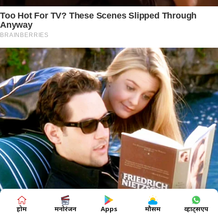
होम
मनोरंजन
Apps
मौसम
व्हाट्सएप