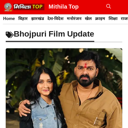
Skip
Mithila Top
to
Me
content
Home
बिहार
झारखंड
देश-विदेश
मनोरंजन
खेल
क्राइम
शिक्षा
राज
Bhojpuri Film Update