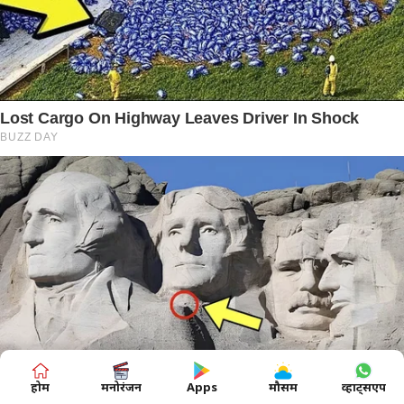
होम
मनोरंजन
Apps
मौसम
व्हाट्सएप