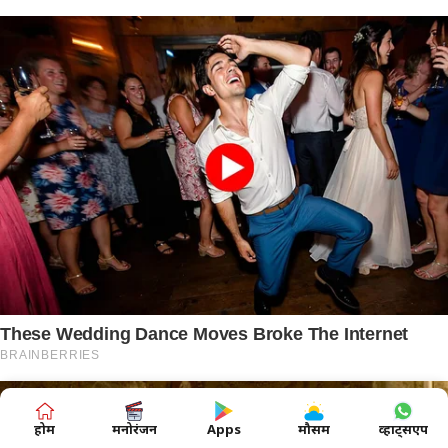
होम
मनोरंजन
Apps
मौसम
व्हाट्सएप