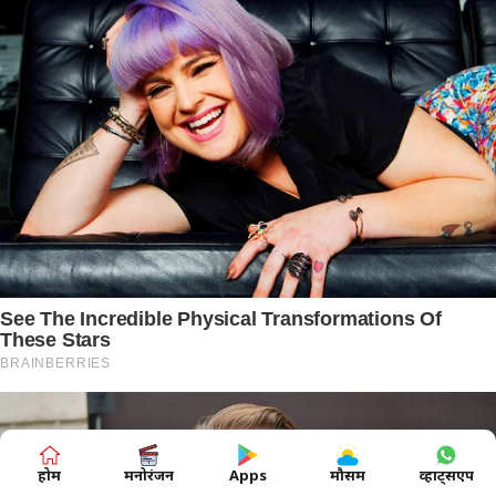
होम
मनोरंजन
Apps
मौसम
व्हाट्सएप