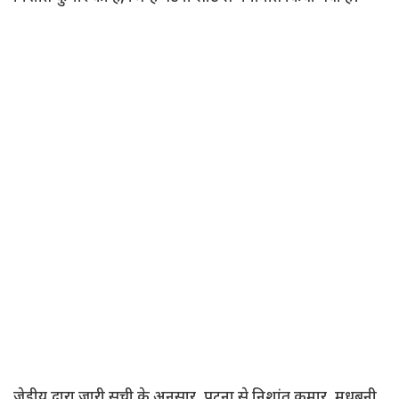
जेडीयू द्वारा जारी सूची के अनुसार, पटना से निशांत कुमार, मधुबनी