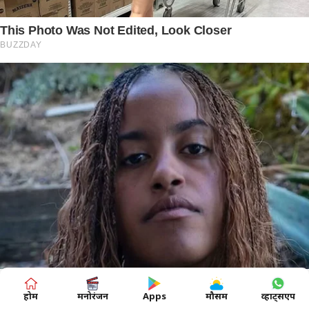
होम
मनोरंजन
Apps
मौसम
व्हाट्सएप