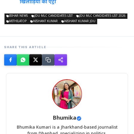
खिलाड़ियों की एंट्री
BIHAR NEWS
JDU MLC CANDIDATES LIST
JDU MLC CANDIDATES LIST 2026
MITHILATOP
NISHANT KUMAR
NISHANT KUMAR JDU
SHARE THIS ARTICLE
Bhumika
Bhumika Kumari is a Jharkhand-based journalist
from Dhanbad, specializing in politics,