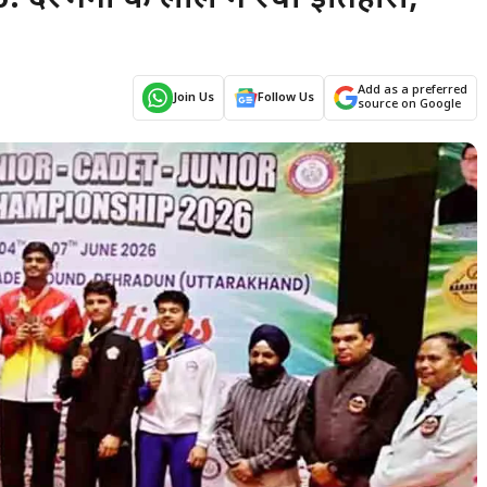
Add as a preferred
Join Us
Follow Us
source on Google