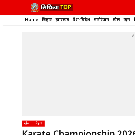
Skip
to
content
Home
बिहार
झारखंड
देश-विदेश
मनोरंजन
खेल
क्राइम
A
खेल
बिहार
Karate Championship 2026: 