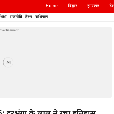
Home
बिहार
झारखंड
दे
शिक्षा
राजनीति
हेल्थ
राशिफल
dvertisement
Ad
दरभंगा के लाल ने रचा इतिहास,