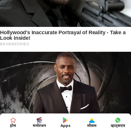
होम
मनोरंजन
Apps
मौसम
व्हाट्सएप