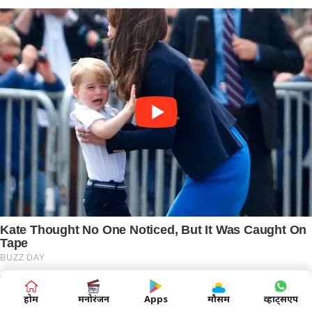
होम
मनोरंजन
Apps
मौसम
व्हाट्सएप