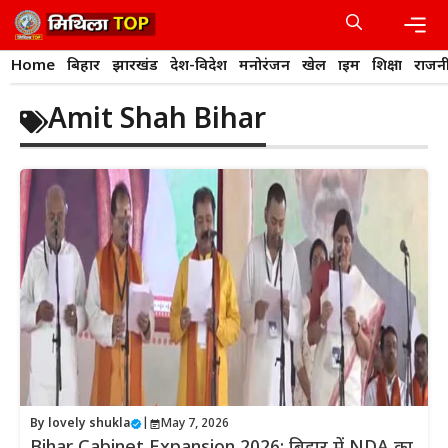
Skip
to
content
Men
Home
बिहार
झारखंड
देश-विदेश
मनोरंजन
खेल
क्राइम
शिक्षा
राजन
Amit Shah Bihar
By
lovely shukla
|
May 7, 2026