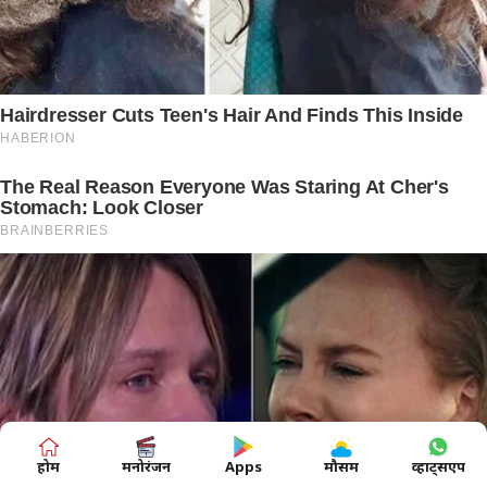
होम
मनोरंजन
Apps
मौसम
व्हाट्सएप