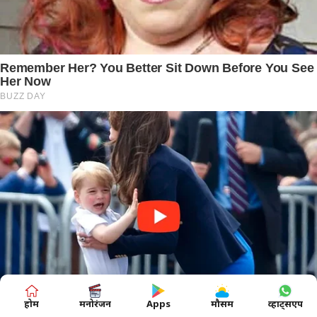
होम
मनोरंजन
Apps
मौसम
व्हाट्सएप