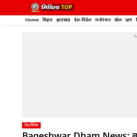
Skip
to
content
Home
बिहार
झारखंड
देश-विदेश
मनोरंजन
खेल
क्राइम
A
देश/विदेश
Bageshwar Dham News: बागे