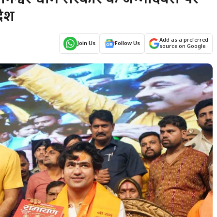
देश
Add as a preferred
Join Us
Follow Us
source on Google