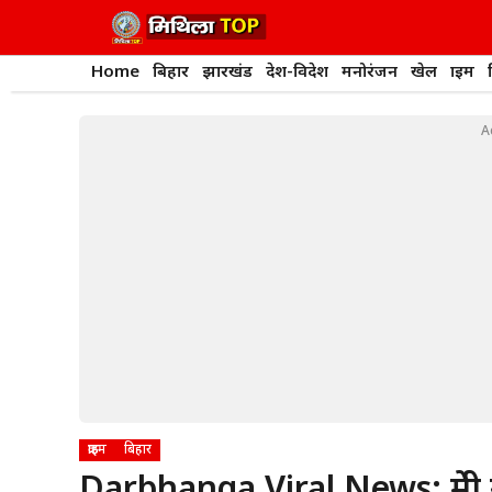
Skip
to
content
Home
बिहार
झारखंड
देश-विदेश
मनोरंजन
खेल
क्राइम
A
क्राइम
बिहार
Darbhanga Viral News: प्रेमी 