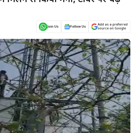
Add as a preferred
Join Us
Follow Us
source on Google