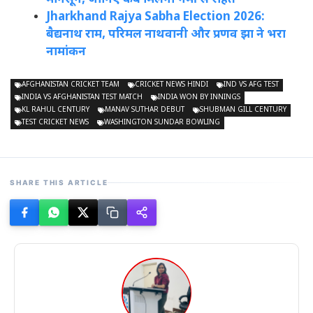
Jharkhand Rajya Sabha Election 2026:
बैद्यनाथ राम, परिमल नाथवानी और प्रणव झा ने भरा
नामांकन
AFGHANISTAN CRICKET TEAM
CRICKET NEWS HINDI
IND VS AFG TEST
INDIA VS AFGHANISTAN TEST MATCH
INDIA WON BY INNINGS
KL RAHUL CENTURY
MANAV SUTHAR DEBUT
SHUBMAN GILL CENTURY
TEST CRICKET NEWS
WASHINGTON SUNDAR BOWLING
SHARE THIS ARTICLE