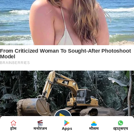
होम
मनोरंजन
Apps
मौसम
व्हाट्सएप