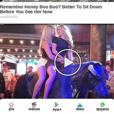
होम
मनोरंजन
Apps
मौसम
व्हाट्सएप