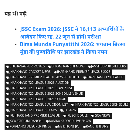
यह भी पढ़ें:
JSSC Exam 2026: JSSC ने 16,113 अभ्यर्थियों के
आवेदन किए रद्द, 22 जून से होगी परीक्षा
Birsa Munda Punyatithi 2026: भगवान बिरसा
मुंडा की पुण्यतिथि पर झारखंड ने किया नमन
CHOTANAGPUR ROYALS
DHONI RANCHI NEWS
JAMSHEDPUR STEELERS
JHARKHAND CRICKET NEWS
JHARKHAND PREMIER LEAGUE 2026
JHARKHAND PREMIER LEAGUE 2026 SCHEDULE
JHARKHAND T20 LEAGUE
JHARKHAND T20 LEAGUE 2026 AUCTION
JHARKHAND T20 LEAGUE 2026 PLAYER LIST
JHARKHAND T20 LEAGUE 2026 SCHEDULE VENUE
JHARKHAND T20 LEAGUE 2026 SQUAD
JHARKHAND T20 LEAGUE AUCTION LIST
JHARKHAND T20 LEAGUE SCHEDULE
JHARKHAND T20 LEAGUE TEAMS
JPL 2026
JPL JHARKHAND PREMIER LEAGUE
JPL SCHEDULE
JSCA NEWS
JSCA STADIUM RANCHI
KANIKA KAPOOR LIVE SHOW
KOYALANCHAL SUPER KINGS
MS DHONI JPL
RANCHI TITANS