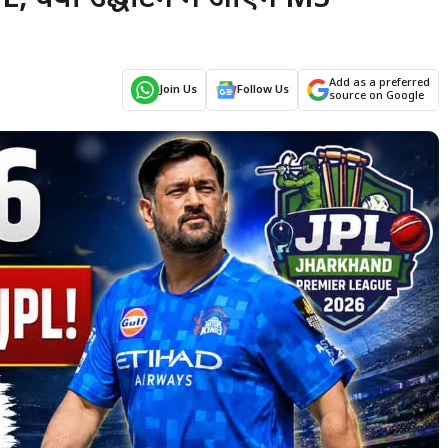
Add as a preferred
Join Us
Follow Us
source on Google