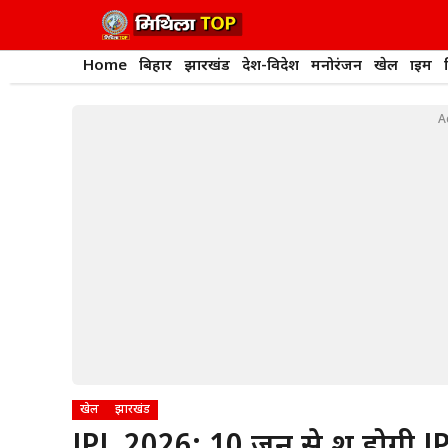
Skip
to
content
Home
बिहार
झारखंड
देश-विदेश
मनोरंजन
खेल
क्राइम
A
खेल
झारखंड
JPL 2026: 10 जून से शुरू होगी J