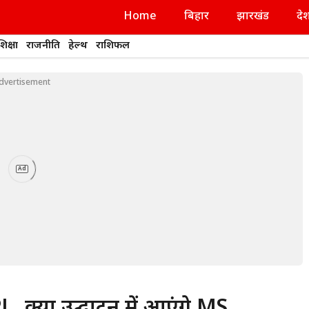
Home
बिहार
झारखंड
दे
शिक्षा
राजनीति
हेल्थ
राशिफल
dvertisement
Ad
PL, क्या उद्घाटन में आएंगे MS