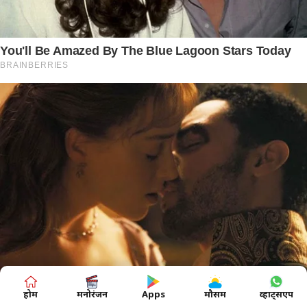
होम
मनोरंजन
Apps
मौसम
व्हाट्सएप