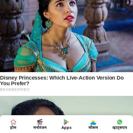
होम
मनोरंजन
Apps
मौसम
व्हाट्सएप