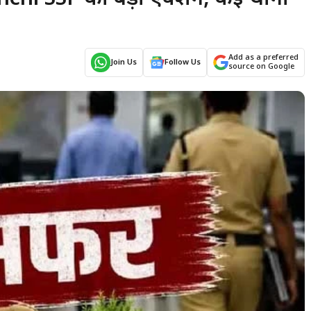
Add as a preferred
Join Us
Follow Us
source on Google