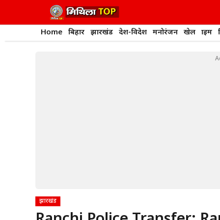
Skip
to
content
Home
बिहार
झारखंड
देश-विदेश
मनोरंजन
खेल
क्राइम
A
झारखंड
Ranchi Police Transfer: Ran