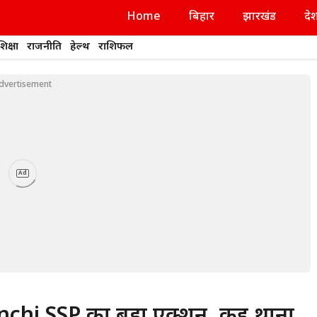
Home
बिहार
झारखंड
दे
शिक्षा
राजनीति
हेल्थ
राशिफल
dvertisement
Ad
chi SSP का बड़ा एक्शन, कई थाना