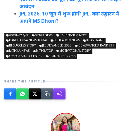
आवेदन
JPL 2026: 10 जून से शुरू होगी JPL, क्या उद्घाटन में
आएंगे MS Dhoni?
ABHINAV AJAY
BIHAR NEWS
DARBHANGA NEWS
DARBHANGA NEWS TODAY
EDUCATION NEWS
IIT ASPIRANT
IIT SUCCESS STORY
JEE ADVANCED 2026
JEE ADVANCED RANK 791
MITHILA NEWS
MITHILATOP
MOTIVATIONAL STORY
OMEGA STUDY CENTER
STUDENT SUCCESS
SHARE THIS ARTICLE