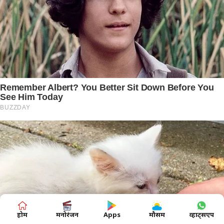
होम
मनोरंजन
Apps
मौसम
व्हाट्सएप