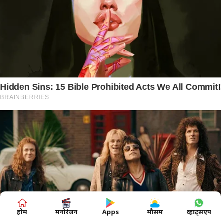
होम
मनोरंजन
Apps
मौसम
व्हाट्सएप