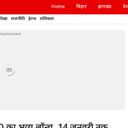
Home
बिहार
झारखंड
दे
शिक्षा
राजनीति
हेल्थ
राशिफल
dvertisement
Ad
O का भव्य लॉन्च, 14 जनवरी तक