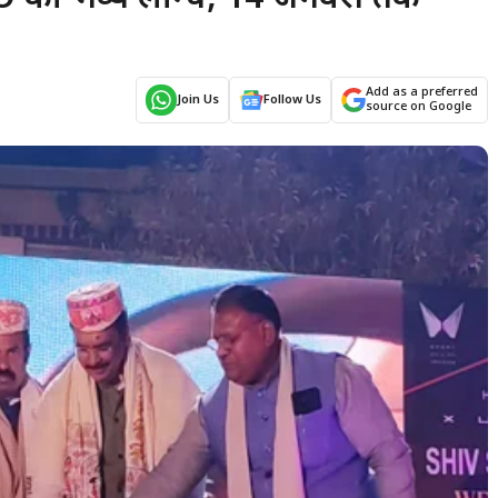
Add as a preferred
Join Us
Follow Us
source on Google