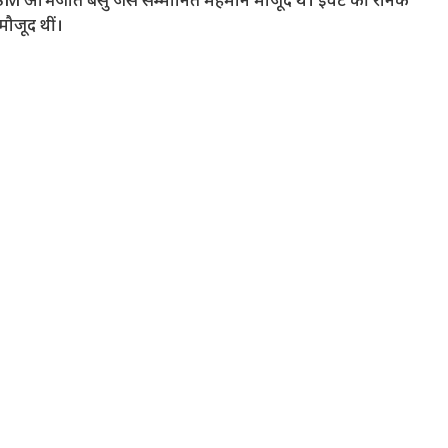
SM अभिजीत बसु जैसे सम्मानित मेहमान मौजूद थे। इवेंट की रौनक
मौजूद थीं।