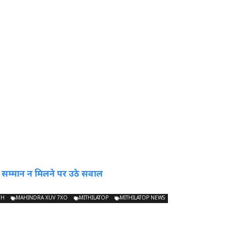
 सम्मान न मिलने पर उठे सवाल
CH
MAHINDRA XUV 7XO
MITHILATOP
MITHILATOP NEWS