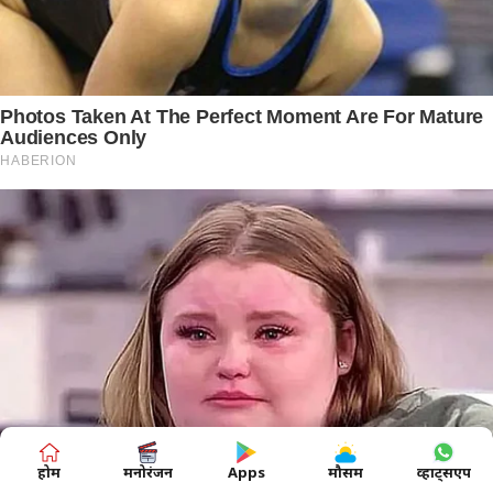
होम
मनोरंजन
Apps
मौसम
व्हाट्सएप