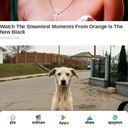
होम
मनोरंजन
Apps
मौसम
व्हाट्सएप