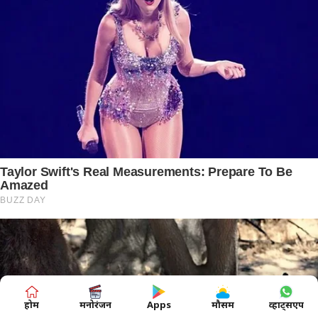
होम
मनोरंजन
Apps
मौसम
व्हाट्सएप