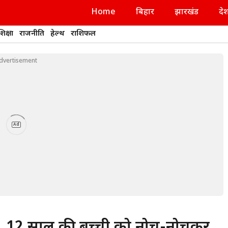
Home
बिहार
झारखंड
दे
शिक्षा
राजनीति
हेल्थ
राशिफल
dvertisement
Ad
ौफ, 12 साल की बच्ची को नोच-नोचकर