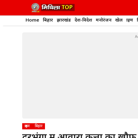
Skip
to
content
Home
बिहार
झारखंड
देश-विदेश
मनोरंजन
खेल
क्राइम
A
क्राइम
बिहार
दरभंगा में आवारा कुत्तों का ख