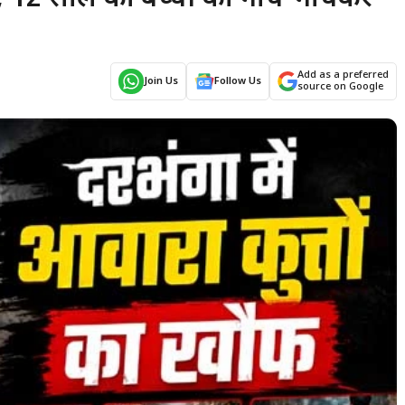
Add as a preferred
Join Us
Follow Us
source on Google